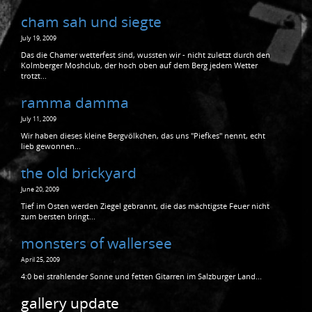
cham sah und siegte
July 19, 2009
Das die Chamer wetterfest sind, wussten wir - nicht zuletzt durch den
Kolmberger Moshclub, der hoch oben auf dem Berg jedem Wetter
trotzt...
ramma damma
July 11, 2009
Wir haben dieses kleine Bergvölkchen, das uns "Piefkes" nennt, echt
lieb gewonnen...
the old brickyard
June 20, 2009
Tief im Osten werden Ziegel gebrannt, die das mächtigste Feuer nicht
zum bersten bringt...
monsters of wallersee
April 25, 2009
4:0 bei strahlender Sonne und fetten Gitarren im Salzburger Land...
gallery update