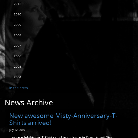
2012
2010
2009
2008
2007
2006
2005
2004
in the press
News Archive
New awesome Misty-Anniversary-T-
Shirts arrived!
July 12, 2010
...unsere
Jubiläums-T-Shirts
sind jetzt da - fette Qualität mit "Four