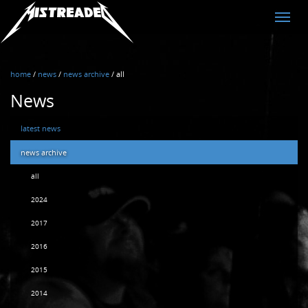
MistreadED
Toggle
naviga
home
/
news
/
news archive
/
all
News
latest news
news archive
all
2024
2017
2016
2015
2014