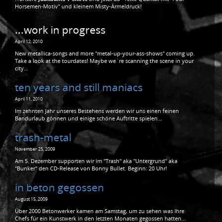
Horsemen-Motiv" und kleinem Misty-Ärmeldruck!
...work in progress
April 12, 2010
New metallica-songs and more "metal-up-your-ass-shows" coming up.
Take a look at the tourdates! Maybe we´re scanning the scene in your
city...
ten years and still maniacs
April 11, 2010
Im zehnten Jahr unseres Bestehens werden wir uns einen feinen
Bandurlaub gönnen und einige schöne Auftritte spielen...
trash-metal
November 25, 2009
Am 5. Dezember supporten wir im "Trash" aka "Untergrund" aka
"Bunker" den CD-Release von Bonny Bullet. Beginn: 20 Uhr!
in beton gegossen
August 15, 2009
Über 2000 Betonwerker kamen am Samstag, um zu sehen was Ihre
Chefs für ein Kunstwerk in den letzten Monaten gegossen hatten...