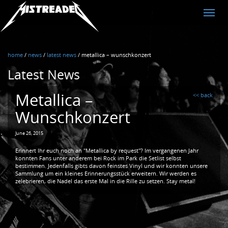
MistreadED
Toggle
naviga
home
/
news
/
latest news
/
metallica – wunschkonzert
Latest News
Metallica –
<< back
Wunschkonzert
June 26, 2015
Erinnert Ihr euch noch an "Metallica by request"? Im vergangenen Jahr
konnten Fans unter anderem bei Rock im Park die Setlist selbst
bestimmen. Jedenfalls gibts davon feinstes Vinyl und wir konnten unsere
Sammlung um ein kleines Erinnerungsstück erweitern. Wir werden es
zelebrieren, die Nadel das erste Mal in die Rille zu setzen. Stay metal!