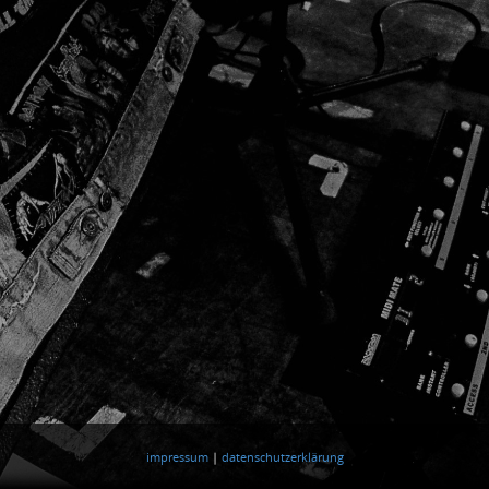
Metallica
impressum
|
datenschutzerklärung
Coverband
Mistreaded