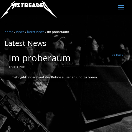
MistreadED
Toggle
naviga
home
/
news
/
latest news
/
im proberaum
Latest News
im proberaum
<< back
April 14, 2008
...mehr gibt`s dann auf der Bühne zu sehen und zu hören.