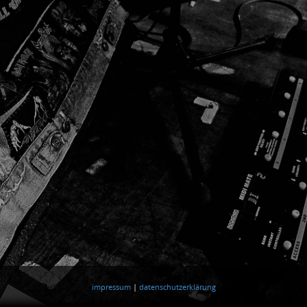
Metallica
impressum
|
datenschutzerklärung
Coverband
Mistreaded